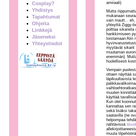
amiraali).
Cosplay?
Yhdistys
Mutta riippumatta
mukanaan seuraav
Tapahtumat
vain mautt... eh,
Ohjeita
yhteyttä Ziggy-ti
polttaa sikareita
Linkkejä
hankkimiseen pyyt
Jäseneksi
toistamaan Alin 
Yhteystiedot
hyvinvarustetust
myytävät sikarit
muutaman euron (t
enemmän). Mutta j
huolellisesti ko
Vempain puolestaa
ottaen näyttää 
läpikuultavista 
palikkavalikoimaa
vaihtoehtoratkais
muuten kiinnittää
käyttää tavallisia
Kun olet koonnut
kannattaa sen ra
sekä lisäksi taka
saatavilla (ne ov
helpompaa tehdä 
nähtävissä
täss
allekirjoittanees
muuta tilpehööriä