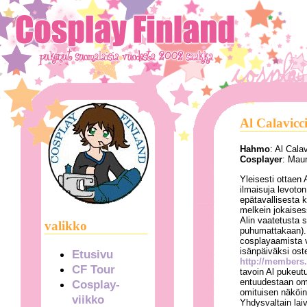
Al Calavicc
Hahmo
: Al Cala
Cosplayer
: Mau
Yleisesti ottaen
ilmaisuja levoton
epätavallisesta 
melkein jokaises
Alin vaatetusta s
valikko
puhumattakaan). 
cosplayaamista va
isänpäiväksi ost
Etusivu
http://members
CF Tour
tavoin Al pukeutu
entuudestaan omi
Cosplay-
omituisen näköin
viikko
Yhdysvaltain lai